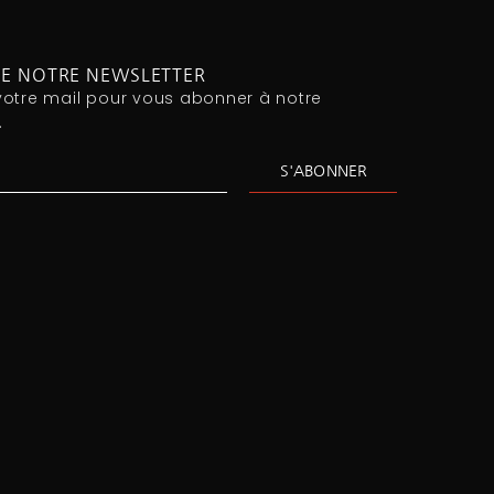
RE NOTRE NEWSLETTER
votre mail pour vous abonner à notre
.
S'ABONNER
Assistant Infomac
En ligne · Répond en quelques secondes