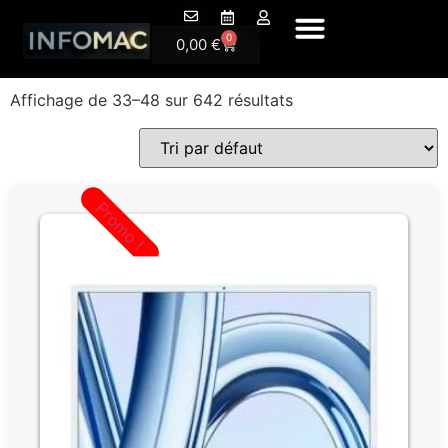
A Propos
0
0,00
€
Affichage de 33–48 sur 642 résultats
Promo !