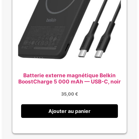
Batterie externe magnétique Belkin
BoostCharge 5 000 mAh — USB-C, noir
35,00
€
Ajouter au panier