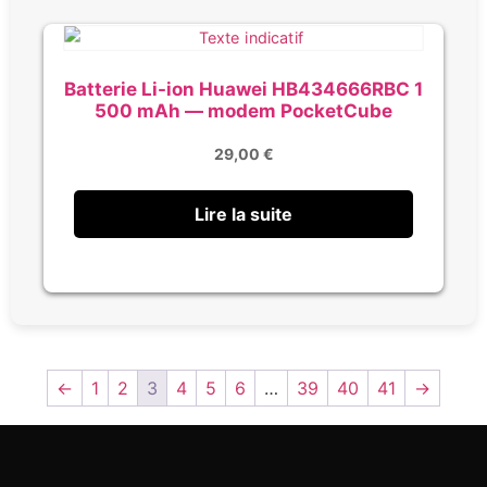
Batterie Li-ion Huawei HB434666RBC 1
500 mAh — modem PocketCube
29,00
€
Lire la suite
←
1
2
3
4
5
6
…
39
40
41
→