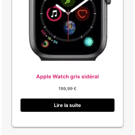
Apple Watch gris sidéral
199,99
€
Lire la suite