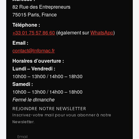
82 Rue des Entrepreneurs
75015 Paris, France
Téléphone :
+33 01 75 57 86 60
(également sur
WhatsApp
)
Email :
contact@infomac.fr
Horaires d’ouverture :
Lundi – Vendredi :
10h00 – 13h00 / 14h00 – 18h30
Samedi :
10h00 – 13h00 / 14h00 – 18h00
Fermé le dimanche
Assistant Infomac
En ligne · Répond en quelques secondes
REJOINDRE NOTRE NEWSLETTER
Inscrivez-votre mail pour vous abonner à notre
Newsletter.