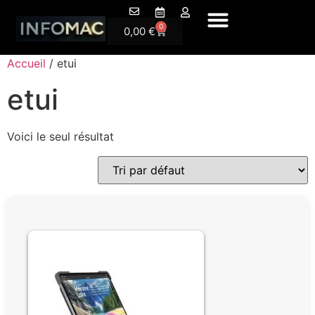
A Propos
0
0,00
€
Accueil
/ etui
etui
Voici le seul résultat