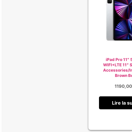
iPad Pro 11″ 
WIFI+LTE 11″ S
Accessories/I
Brown B
1190,0
Lire la s