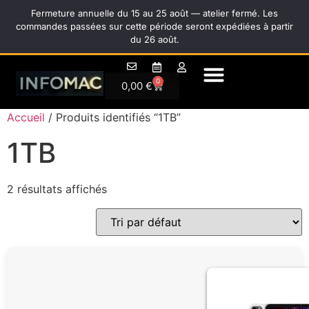
A Propos
0
0,00
€
Accueil
/ Produits identifiés “1TB”
1TB
2 résultats affichés