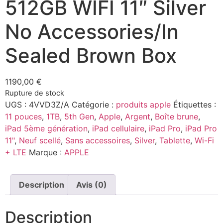
512GB WIFI 11″ Silver
No Accessories/In
Sealed Brown Box
1190,00
€
Rupture de stock
UGS :
4VVD3Z/A
Catégorie :
produits apple
Étiquettes :
11 pouces
,
1TB
,
5th Gen
,
Apple
,
Argent
,
Boîte brune
,
iPad 5ème génération
,
iPad cellulaire
,
iPad Pro
,
iPad Pro
11"
,
Neuf scellé
,
Sans accessoires
,
Silver
,
Tablette
,
Wi-Fi
+ LTE
Marque :
APPLE
Description
Avis (0)
Description