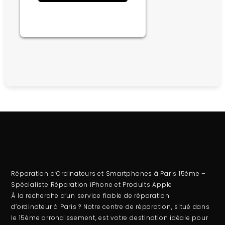
Réparation d’Ordinateurs et Smartphones à Paris 15ème –
Spécialiste Réparation iPhone et Produits Apple
À la recherche d’un service fiable de
réparation
d’ordinateur
à Paris ? Notre centre de réparation, situé dans
le 15ème arrondissement, est votre destination idéale pour