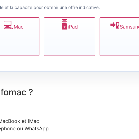
le et la capacite pour obtenir une offre indicative.
💻
🖥️
📲
Mac
iPad
Samsun
nfomac ?
, MacBook et iMac
éléphone ou WhatsApp