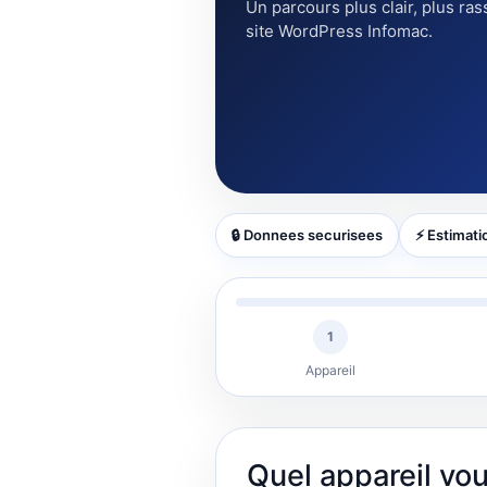
Un parcours plus clair, plus ras
site WordPress Infomac.
🔒 Donnees securisees
⚡ Estimati
1
Appareil
Quel appareil vo