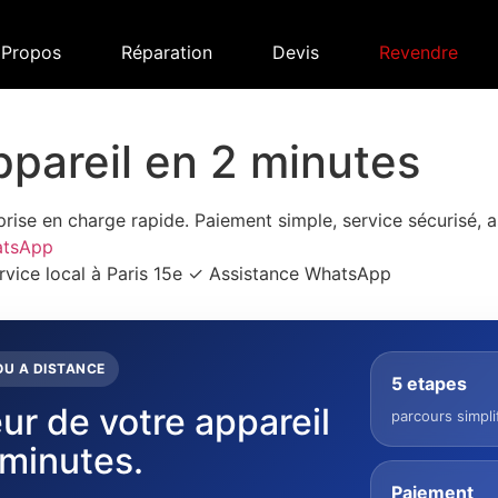
 Propos
Réparation
Devis
Revendre
pareil en 2 minutes
rise en charge rapide. Paiement simple, service sécurisé,
atsApp
vice local à Paris 15e
✓ Assistance WhatsApp
OU A DISTANCE
5 etapes
eur de votre appareil
parcours simpli
 minutes.
Paiement