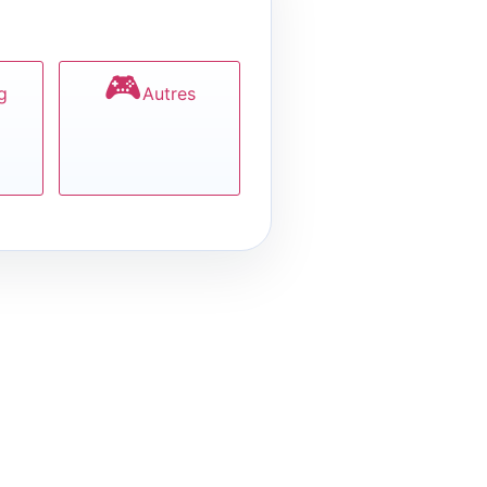
🎮
g
Autres