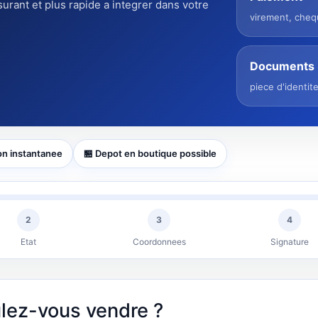
surant et plus rapide a integrer dans votre
virement, che
Documents
piece d'identit
on instantanee
🏪 Depot en boutique possible
2
3
4
Etat
Coordonnees
Signature
ulez-vous vendre ?