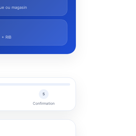
que ou magasin
e + RIB
5
Confirmation