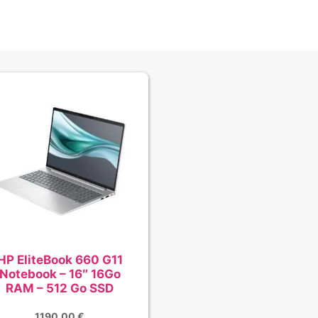
HP EliteBook 660 G11
Notebook – 16″ 16Go
RAM – 512 Go SSD
1190,00
€