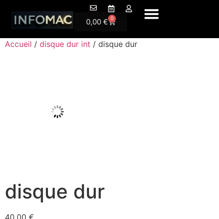
A Propos
0
0,00
€
Accueil
/
disque dur int
/ disque dur
disque dur
40,00
€