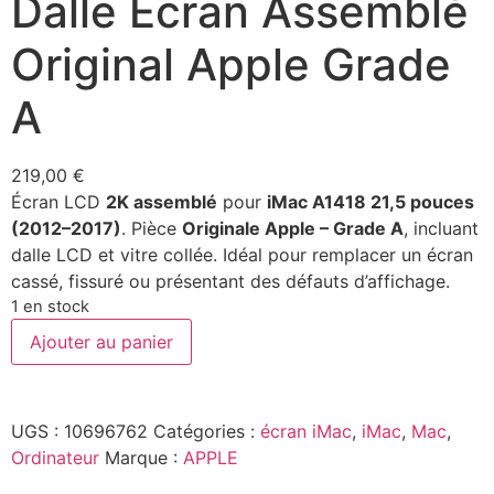
Dalle Écran Assemblé
Original Apple Grade
A
219,00
€
Écran LCD
2K assemblé
pour
iMac A1418 21,5 pouces
(2012–2017)
. Pièce
Originale Apple – Grade A
, incluant
dalle LCD et vitre collée. Idéal pour remplacer un écran
cassé, fissuré ou présentant des défauts d’affichage.
1 en stock
Ajouter au panier
UGS :
10696762
Catégories :
écran iMac
,
iMac
,
Mac
,
Ordinateur
Marque :
APPLE