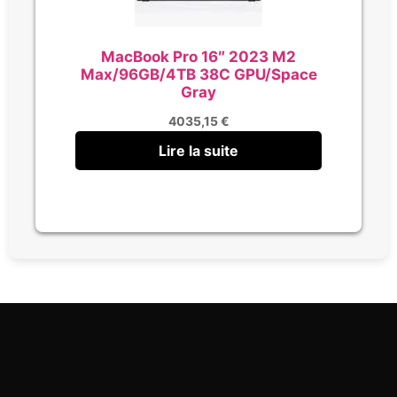
MacBook Pro 16″ 2023 M2
Max/96GB/4TB 38C GPU/Space
Gray
4035,15
€
Lire la suite