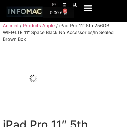
A P
0
0,00
€
Accueil
/
Produits Apple
/ iPad Pro 11″ 5th 256GB
WIFI+LTE 11″ Space Black No Accessories/In Sealed
Brown Box
iPad Pro 11″ 5th