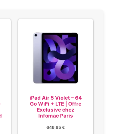
iPad Air 5 Violet – 64
e
Go WiFi + LTE | Offre
Exclusive chez
d
Infomac Paris
646,65
€