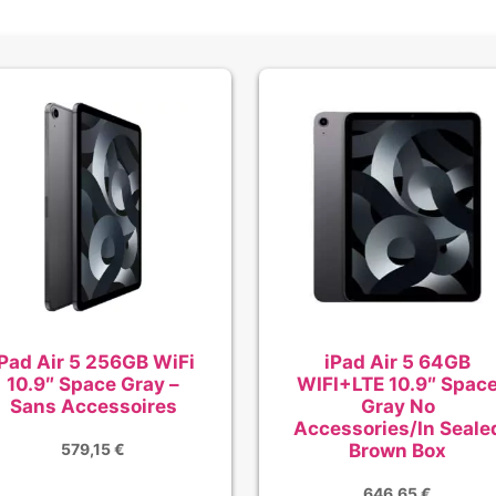
iPad Air 5 256GB WiFi
iPad Air 5 64GB
10.9″ Space Gray –
WIFI+LTE 10.9″ Spac
Sans Accessoires
Gray No
Accessories/In Seale
Brown Box
579,15
€
646,65
€