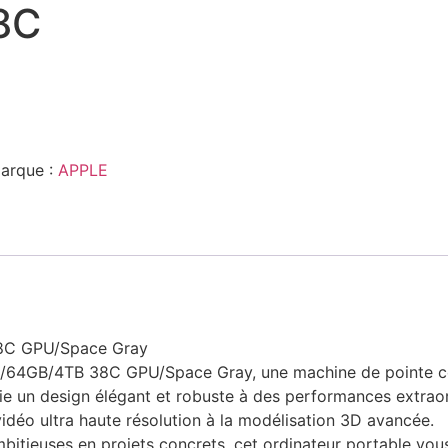
8C
arque :
APPLE
8C GPU/Space Gray
4GB/4TB 38C GPU/Space Gray, une machine de pointe conçu
e un design élégant et robuste à des performances extraord
vidéo ultra haute résolution à la modélisation 3D avancée.
mbitieuses en projets concrets, cet ordinateur portable vou