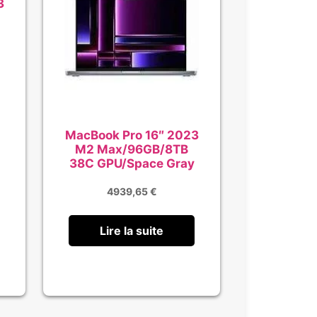
3
l
MacBook Pro 16″ 2023
M2 Max/96GB/8TB
38C GPU/Space Gray
4939,65
€
Lire la suite