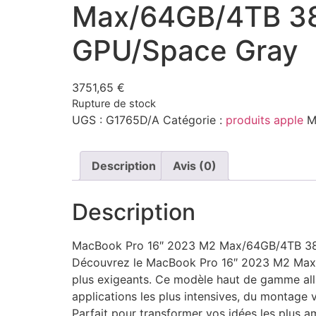
Max/64GB/4TB 3
GPU/Space Gray
3751,65
€
Rupture de stock
UGS :
G1765D/A
Catégorie :
produits apple
M
Description
Avis (0)
Description
MacBook Pro 16″ 2023 M2 Max/64GB/4TB 3
Découvrez le MacBook Pro 16″ 2023 M2 Max/6
plus exigeants. Ce modèle haut de gamme alli
applications les plus intensives, du montage 
Parfait pour transformer vos idées les plus a