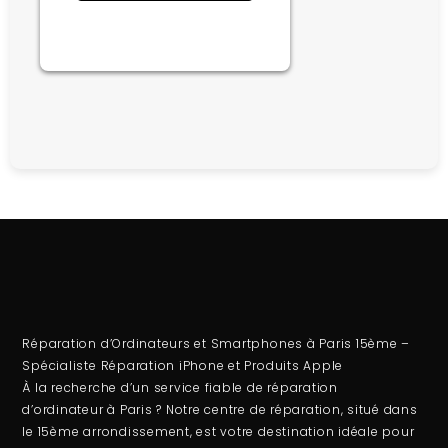
Réparation d’Ordinateurs et Smartphones à Paris 15ème –
Spécialiste Réparation iPhone et Produits Apple
À la recherche d’un service fiable de
réparation
d’ordinateur
à Paris ? Notre centre de réparation, situé dans
le 15ème arrondissement, est votre destination idéale pour