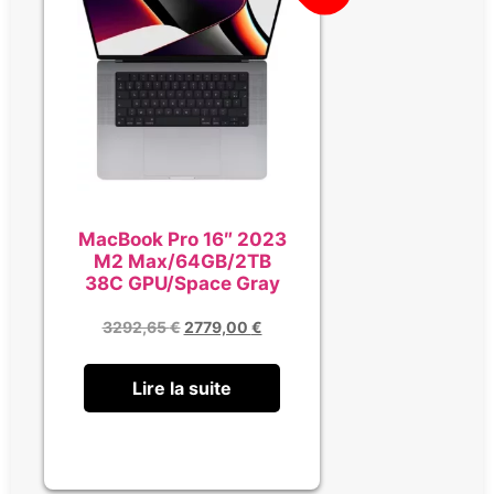
MacBook Pro 16″ 2023
M2 Max/64GB/2TB
38C GPU/Space Gray
3292,65
€
2779,00
€
Lire la suite