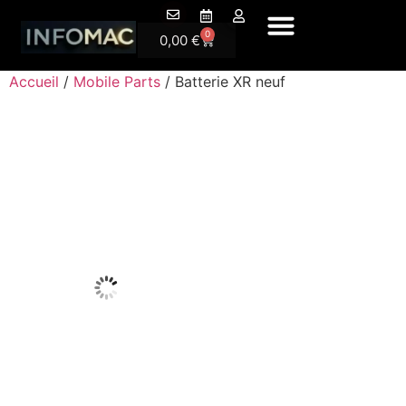
A P
0
0,00
€
Accueil
/
Mobile Parts
/ Batterie XR neuf