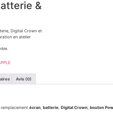
Batterie &
terie, Digital Crown et
ation en atelier
ible.
APPLE
aires
Avis (0)
: remplacement
écran
,
batterie
,
Digital Crown
,
bouton Po