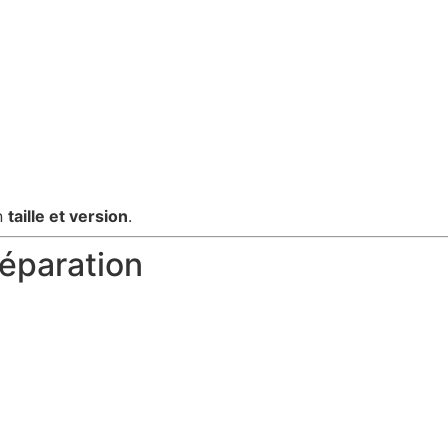
n
taille et version
.
réparation